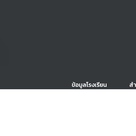
ข้อมูลโรงเรียน
สำ
เกี่ยวกับโรงเรียน
เอก
ข่าวสารและกิจกรรม
ser
ฝ่คุณธรรม
ปฏิทินการศึกษา
สำ
สมัครเข้าศึกษา
ค่าเล่าเรียน
เอก
ser