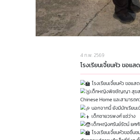
4 ก.พ. 2569
โรงเรียนเจี้ยนหัว ขอแส
โรงเรียนเจี้ยนหัว ขอแสด
เด็กหญิงพิชชัญญา สุขสมก
Chinese Home และสามารถคว้า ร
นอกจากนี้ ยังมีนักเรียนเข
เด็กชายวรพงศ์ แซ่ว่าง
เด็กหญิงศรันย์รัตน์ ยศศัก
โรงเรียนเจี้ยนหัวขอชื่