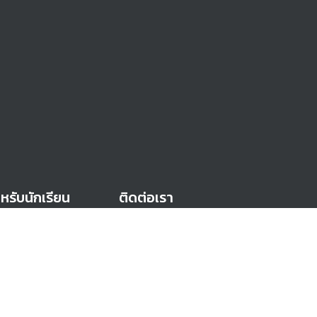
หรับนักเรียน
ติดต่อเรา
สารคำร้อง (E-
91 ม. 2 ซอย เทศบาล 7 ตำบล
vice)
บางหลวง อำเภอบางเลน
จังหวัดนครปฐม 73190
หรับบุคลากร
0-3439-9262
สารคำร้อง (E-
Jianhua_sch@hotmail.co.th
vice)