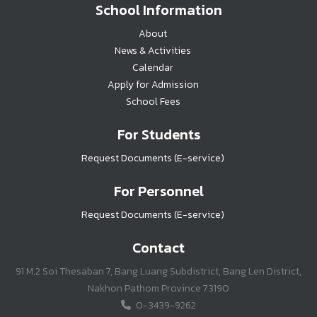
School Information
About
News & Activities
Calendar
Apply for Admission
School Fees
For Students
Request Documents (E-service)
For Personnel
Request Documents (E-service)
Contact
91 M.2 Soi Thesaban 7, Bang Luang Subdistrict, Bang Len District,
Nakhon Pathom Province 73190
0-3439-9262