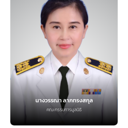
นางวรรณา ลาภทรงสกุล
คณะกรรมการมูลนิธิ