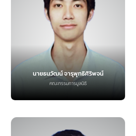
นายธนวัฒน์ จารุพุทธิศิริพจน์
คณะกรรมการมูลนิธิ