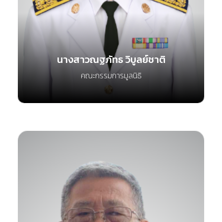
นางสาวณฐภัทธ วิบูลย์ชาติ
คณะกรรมการมูลนิธิ