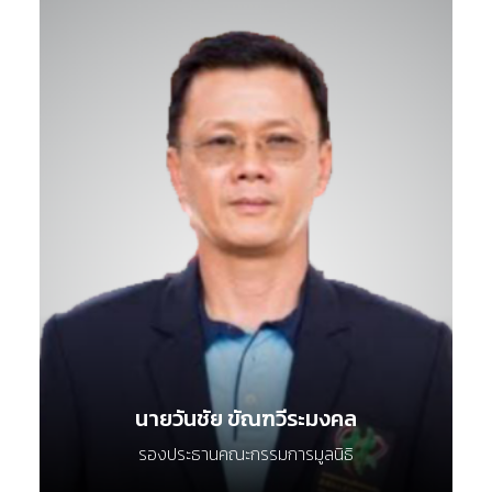
นายวันชัย ขัณฑวีระมงคล
รองประธานคณะกรรมการมูลนิธิ