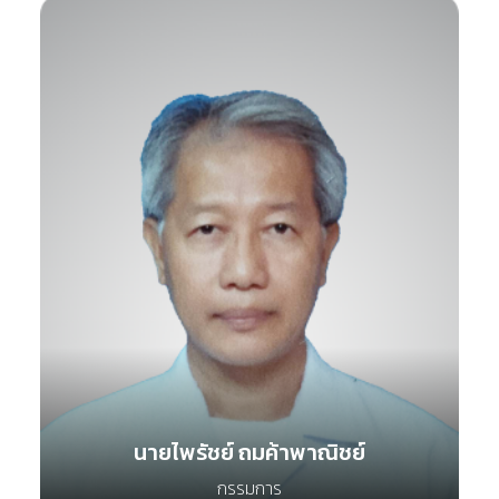
นายไพรัชย์ ถมค้าพาณิชย์
กรรมการ