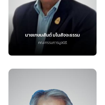
นายเกษมสันต์ มโนสัจจะธรรม
คณะกรรมการมูลนิธิ