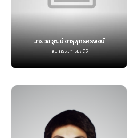
นายวัชวุฒม์ จารุพุทธิศิริพจน์
คณะกรรมการมูลนิธิ