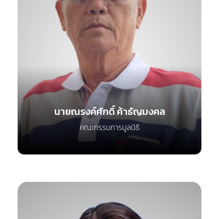
นายณรงค์ศักดิ์ ค้าธัญมงคล
คณะกรรมการมูลนิธิ