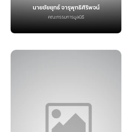
นายชัยยุทธ์ จารุพุทธิศิริพจน์
คณะกรรมการมูลนิธิ