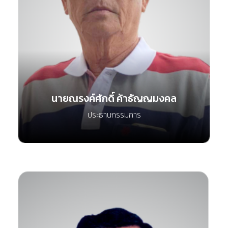
นายณรงค์ศักดิ์ ค้าธัญญมงคล
ประธานกรรมการ