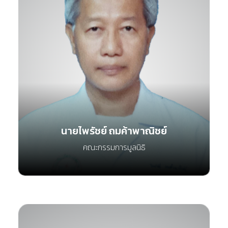
นายไพรัชย์ ถมค้าพาณิชย์
คณะกรรมการมูลนิธิ