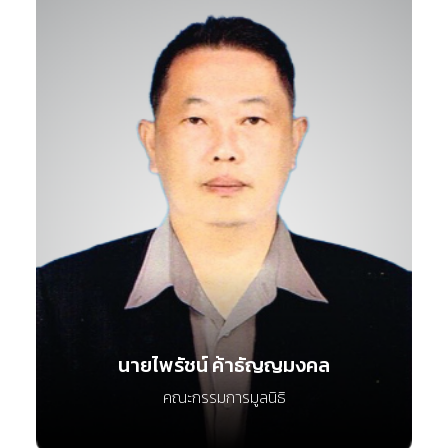
นายไพรัชน์ ค้าธัญญมงคล
คณะกรรมการมูลนิธิ