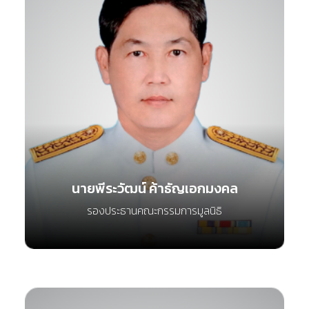
นายพีระวัฒน์ ค้าธัญเอกมงคล
รองประธานคณะกรรมการมูลนิธิ