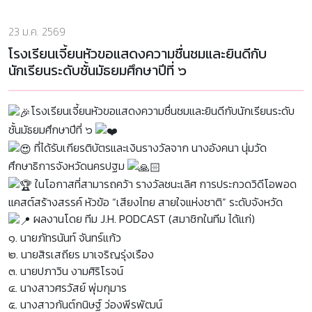
23 ม.ค. 2569
โรงเรียนเจี้ยนหัวขอแสดงความชื่นชมและยินดีกับ
นักเรียนระดับชั้นมัธยมศึกษาปีที่ ๖
โรงเรียนเจี้ยนหัวขอแสดงความชื่นชมและยินดีกับนักเรียนระดับ
ชั้นมัธยมศึกษาปีที่ ๖
ที่ได้รับเกียรติบัตรและเงินรางวัลจาก นางอังคนา นุ่มวัด
ศึกษาธิการจังหวัดนครปฐม
ในโอกาสที่สามารถคว้า รางวัลชนะเลิศ การประกวดวิดีโอพอด
แคสต์สร้างสรรค์ หัวข้อ “เสียงไทย สายใจแห่งชาติ” ระดับจังหวัด
ผลงานโดย ทีม J.H. PODCAST (สมาชิกในทีม ได้แก่)
๑. นายภัทรนันท์ จันทร์แก้ว
๒. นายสิรเสถียร มาเจริญรุ่งเรือง
๓. นายปภาวิน งามศิริโรจน์
๔. นางสาวศรวัสย์ พุ่มกุมาร
๕. นางสาวกันต์กนิษฐ์ ว่องพีรพัฒน์