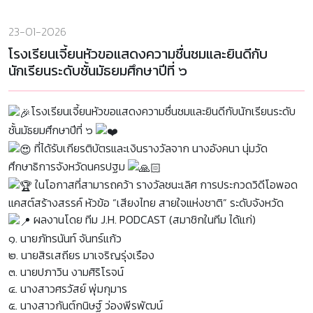
23-01-2026
โรงเรียนเจี้ยนหัวขอแสดงความชื่นชมและยินดีกับ
นักเรียนระดับชั้นมัธยมศึกษาปีที่ ๖
โรงเรียนเจี้ยนหัวขอแสดงความชื่นชมและยินดีกับนักเรียนระดับ
ชั้นมัธยมศึกษาปีที่ ๖
ที่ได้รับเกียรติบัตรและเงินรางวัลจาก นางอังคนา นุ่มวัด
ศึกษาธิการจังหวัดนครปฐม
ในโอกาสที่สามารถคว้า รางวัลชนะเลิศ การประกวดวิดีโอพอด
แคสต์สร้างสรรค์ หัวข้อ “เสียงไทย สายใจแห่งชาติ” ระดับจังหวัด
ผลงานโดย ทีม J.H. PODCAST (สมาชิกในทีม ได้แก่)
๑. นายภัทรนันท์ จันทร์แก้ว
๒. นายสิรเสถียร มาเจริญรุ่งเรือง
๓. นายปภาวิน งามศิริโรจน์
๔. นางสาวศรวัสย์ พุ่มกุมาร
๕. นางสาวกันต์กนิษฐ์ ว่องพีรพัฒน์