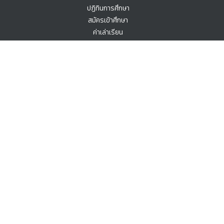
ปฏิทินการศึกษา
สมัครเข้าศึกษา
ค่าเล่าเรียน
สำหรับนักเรียน
เอกสารคำร้อง (E-service)
สำหรับบุคลากร
เอกสารคำร้อง (E-service)
ติดต่อเรา
91 ม. 2 ซอย เทศบาล 7 ตำบลบางหลวง อำเภอบางเลน จังหวัดนครปฐม 73190
0-3439-9262
Jianhua_sch@hotmail.co.th
สังกัดสำนักงานคณะกรรมการส่ง
Copyright © 2024 jianhua