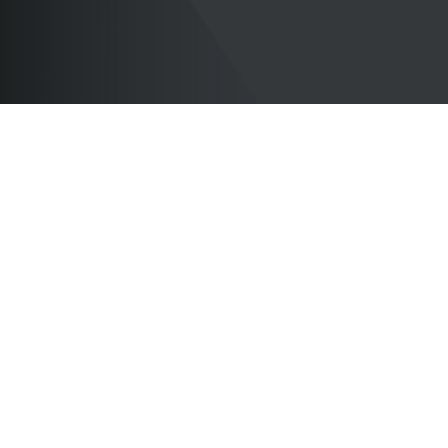
เรียนดี ภาษาเด่น เน้นวินัย ใ