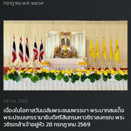
กรกฎาคม พ.ศ. ๒๕๖๙ ...
24 ก.ค. 2569
เนื่องในโอกาสวันเฉลิมพระชนมพรรษา พระบาทสมเด็จ
พระปรเมนทรรามาธิบดีศรีสินทรมหาวชิราลงกรณ พระ
วชิรเกล้าเจ้าอยู่หัว 28 กรกฎาคม 2569