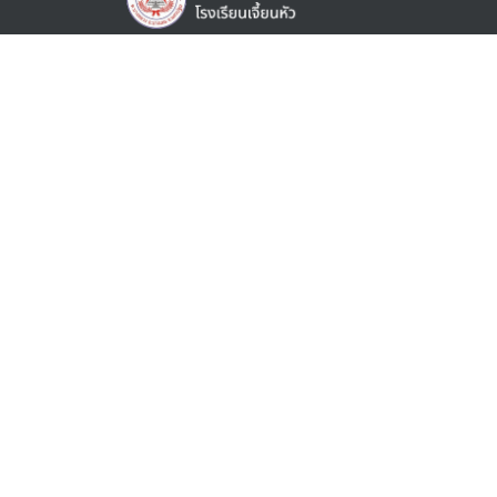
เรียนดี ภาษาเด่น เน้นวินัย ใฝ่คุณธรรม
ข้อมูลโรงเรียน
เกี่ยวกับโรงเรียน
ข่าวสารและกิจกรรม
ปฏิทินการศึกษา
สมัครเข้าศึกษา
ค่าเล่าเรียน
สำหรับนักเรียน
เอกสารคำร้อง (E-service)
สำหรับบุคลากร
เอกสารคำร้อง (E-service)