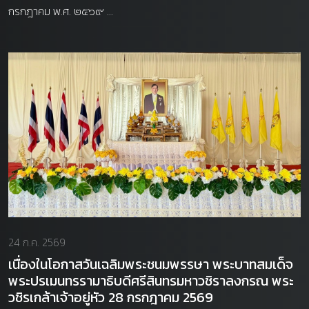
กรกฎาคม พ.ศ. ๒๕๖๙ ...
24 ก.ค. 2569
เนื่องในโอกาสวันเฉลิมพระชนมพรรษา พระบาทสมเด็จ
พระปรเมนทรรามาธิบดีศรีสินทรมหาวชิราลงกรณ พระ
วชิรเกล้าเจ้าอยู่หัว 28 กรกฎาคม 2569