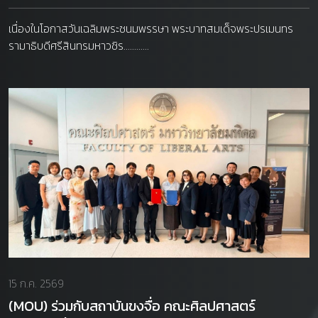
เนื่องในโอกาสวันเฉลิมพระชนมพรรษา พระบาทสมเด็จพระปรเมนทร
รามาธิบดีศรีสินทรมหาวชิร............
15 ก.ค. 2569
(MOU) ร่วมกับสถาบันขงจื่อ คณะศิลปศาสตร์